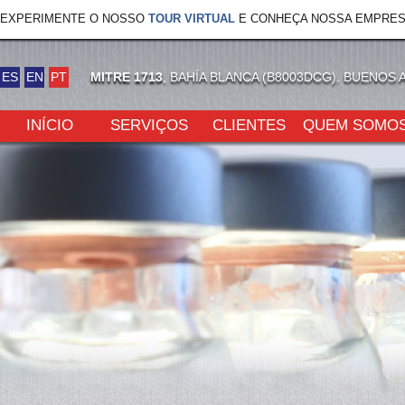
EXPERIMENTE O NOSSO
TOUR VIRTUAL
E CONHEÇA NOSSA EMPRES
ES
EN
PT
MITRE 1713
, BAHÍA BLANCA (B8003DCG). BUENOS 
INÍCIO
SERVIÇOS
CLIENTES
QUEM SOMO