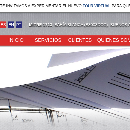
TE INVITAMOS A EXPERIMENTAR EL NUEVO
TOUR VIRTUAL
PARA QUE
ES
EN
PT
MITRE 1713
, BAHÍA BLANCA (B8003DCG). BUENOS 
INICIO
SERVICIOS
CLIENTES
QUIENES SO