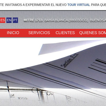
TE INVITAMOS A EXPERIMENTAR EL NUEVO
TOUR VIRTUAL
PARA QUE
ES
EN
PT
MITRE 1713
, BAHÍA BLANCA (B8003DCG). BUENOS 
INICIO
SERVICIOS
CLIENTES
QUIENES SO