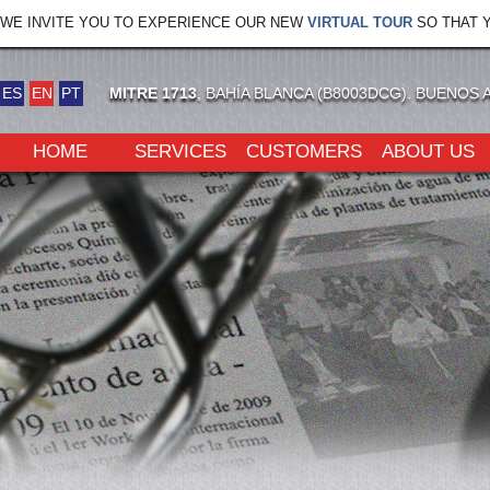
WE INVITE YOU TO EXPERIENCE OUR NEW
VIRTUAL TOUR
SO THAT Y
ES
EN
PT
MITRE 1713
, BAHÍA BLANCA (B8003DCG). BUENOS 
HOME
SERVICES
CUSTOMERS
ABOUT US