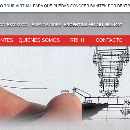
VO
TOUR VIRTUAL
PARA QUE PUEDAS CONOCER BAHITEK POR DENTR
NCA (B8003DCG). BUENOS AIRES,
ARGENTINA +54.291 455.4407
ENTES
QUIENES SOMOS
RRHH
CONTACTO