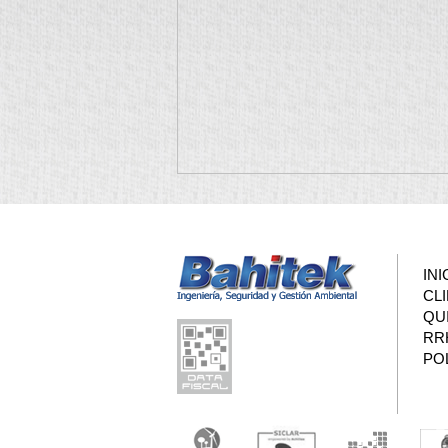
INI
CL
QU
RR
POL